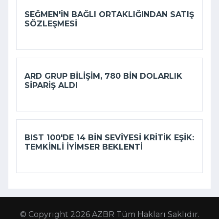
SEĞMEN'IN BAĞLI ORTAKLIĞINDAN SATIŞ
SÖZLEŞMESI
ARD GRUP BILIŞIM, 780 BIN DOLARLIK
SIPARIŞ ALDI
BIST 100'DE 14 BIN SEVIYESI KRITIK EŞIK:
TEMKINLI IYIMSER BEKLENTI
© Copyright 2026 AZBR Tüm Hakları Saklıdır.