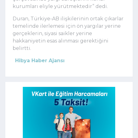
kurumları eliyle yürütmektedir” dedi.
Duran, Türkiye-AB ilişkilerinin ortak çıkarlar
temelinde ilerlemesi için ön yargılar yerine
gerçeklerin, siyasi saikler yerine
hakkaniyetin esas alınması gerektiğini
belirtti.
Hibya Haber Ajansı