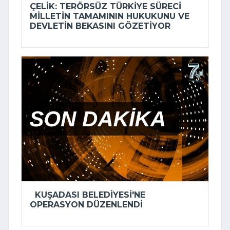
ÇELIK: TERÖRSÜZ TÜRKIYE SÜRECI
MILLETIN TAMAMININ HUKUKUNU VE
DEVLETIN BEKASINI GÖZETIYOR
KUŞADASI BELEDIYESI'NE
OPERASYON DÜZENLENDI