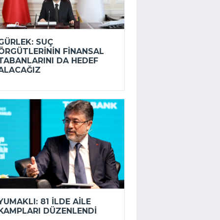
GÜRLEK: SUÇ
ÖRGÜTLERININ FINANSAL
TABANLARINI DA HEDEF
ALACAĞIZ
YUMAKLI: 81 ILDE AILE
KAMPLARI DÜZENLENDI