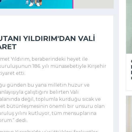
TANI YILDIRIM'DAN VALI
ARET
met Yıldırım, beraberindeki heyet ile
kuruluşunun 186. yılı münasebetiyle Kırşehir
iyaret etti.
ğu günden bu yana milletin huzur ve
layışıyla çalıştığını belirten Vali
alanında değil, toplumla kurduğu sıcak ve
illet bütünleşmesinin önemli bir unsuru olan
uruluş yılını kutluyor, tüm mensuplarına
yorum.” dedi.