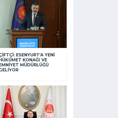
ÇIFTÇI: ESENYURT’A YENI
HÜKÜMET KONAĞI VE
EMNIYET MÜDÜRLÜĞÜ
GELIYOR