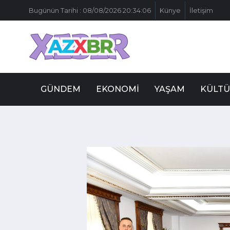
Bugünün Tarihi : 08/08/2026 20:34:06
Künye
İletişim
GÜNDEM
EKONOMI
YAŞAM
KÜLTÜ