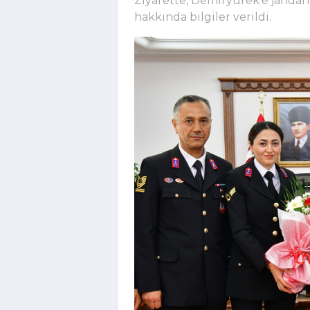
Ziyarette, Demiryürek'e jandarm
hakkında bilgiler verildi.