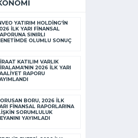
KONOMI
NVEO YATIRIM HOLDING'IN
026 ILK YARI FINANSAL
APORUNA SINIRLI
ENETIMDE OLUMLU SONUÇ
IRAAT KATILIM VARLIK
IRALAMA'NIN 2026 ILK YARI
AALIYET RAPORU
AYIMLANDI
ORUSAN BORU, 2026 ILK
ARI FINANSAL RAPORLARINA
LIŞKIN SORUMLULUK
EYANINI YAYIMLADI