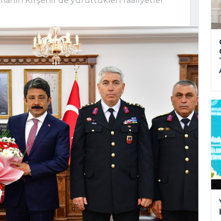
anın Kırşehir'de yürüttükleri faaliyetler