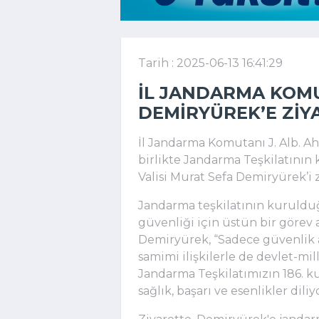
Tarih : 2025-06-13 16:41:29
İL JANDARMA KOMU
DEMIRYÜREK’E ZIY
İl Jandarma Komutanı J. Alb. Ah
birlikte Jandarma Teşkilatının 
Valisi Murat Sefa Demiryürek’i z
Jandarma teşkilatının kuruldu
güvenliği için üstün bir görev an
Demiryürek, “Sadece güvenlik 
samimi ilişkilerle de devlet-m
Jandarma Teşkilatımızın 186. k
sağlık, başarı ve esenlikler dili