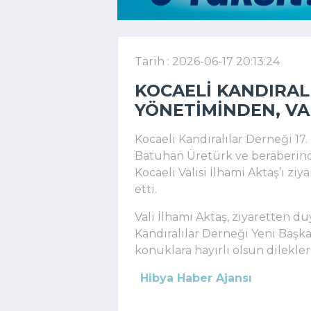
Tarih : 2026-06-17 20:13:24
KOCAELI KANDIRAL
YÖNETIMINDEN, VAL
Kocaeli Kandıralılar Derneği 17
Batuhan Üretürk ve beraberinde
Kocaeli Valisi İlhami Aktaş’ı z
etti.
Vali İlhami Aktaş, ziyaretten 
Kandıralılar Derneği Yeni Başk
konuklara hayırlı olsun dileklerin
Hibya Haber Ajansı