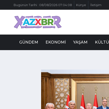
Bugünün Tarihi : 08/08/2026 07:04:08
Künye
İletişim
GÜNDEM
EKONOMI
YAŞAM
KÜLTÜ