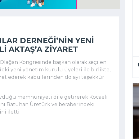
ILAR DERNEĞI’NIN YENI
I AKTAŞ’A ZIYARET
. Olağan Kongresinde başkan olarak seçilen
ki yeni yönetim kurulu üyeleri ile birlikte,
iyaret ederek kabullerinden dolayı teşekkür
duyduğu memnuniyeti dile getirerek Kocaeli
anı Batuhan Üretürk ve beraberindeki
i iletti.