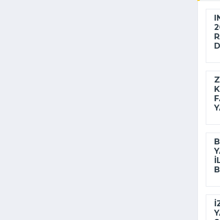
I
2
R
D
Z
K
F
Y
B
Y
I
B
İ
Y