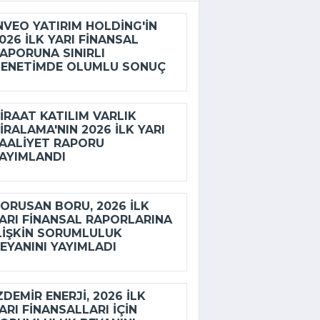
NVEO YATIRIM HOLDING'IN
026 ILK YARI FINANSAL
APORUNA SINIRLI
ENETIMDE OLUMLU SONUÇ
IRAAT KATILIM VARLIK
IRALAMA'NIN 2026 ILK YARI
AALIYET RAPORU
AYIMLANDI
ORUSAN BORU, 2026 ILK
ARI FINANSAL RAPORLARINA
LIŞKIN SORUMLULUK
EYANINI YAYIMLADI
ZDEMİR ENERJI, 2026 ILK
ARI FINANSALLARI IÇIN