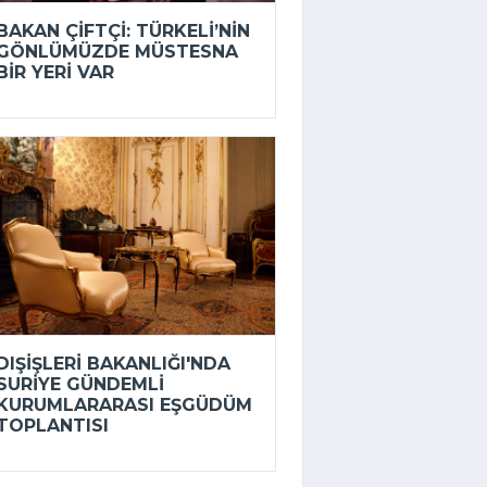
BAKAN ÇIFTÇI: TÜRKELI’NIN
GÖNLÜMÜZDE MÜSTESNA
BIR YERI VAR
DIŞIŞLERI BAKANLIĞI'NDA
SURIYE GÜNDEMLI
KURUMLARARASI EŞGÜDÜM
TOPLANTISI