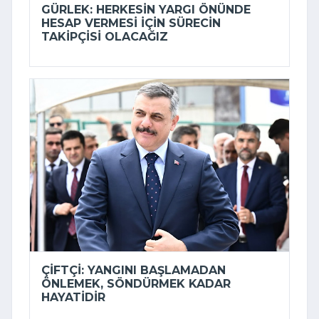
GÜRLEK: HERKESIN YARGI ÖNÜNDE
HESAP VERMESI IÇIN SÜRECIN
TAKIPÇISI OLACAĞIZ
ÇIFTÇI: YANGINI BAŞLAMADAN
ÖNLEMEK, SÖNDÜRMEK KADAR
HAYATIDIR