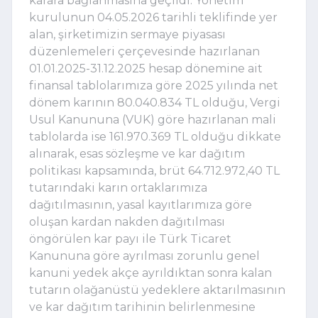
karara bağlanmasına geçildi. Yönetim
kurulunun 04.05.2026 tarihli teklifinde yer
alan, şirketimizin sermaye piyasası
düzenlemeleri çerçevesinde hazırlanan
01.01.2025-31.12.2025 hesap dönemine ait
finansal tablolarımıza göre 2025 yılında net
dönem karının 80.040.834 TL olduğu, Vergi
Usul Kanununa (VUK) göre hazırlanan mali
tablolarda ise 161.970.369 TL olduğu dikkate
alınarak, esas sözleşme ve kar dağıtım
politikası kapsamında, brüt 64.712.972,40 TL
tutarındaki karın ortaklarımıza
dağıtılmasının, yasal kayıtlarımıza göre
oluşan kardan nakden dağıtılması
öngörülen kar payı ile Türk Ticaret
Kanununa göre ayrılması zorunlu genel
kanuni yedek akçe ayrıldıktan sonra kalan
tutarın olağanüstü yedeklere aktarılmasının
ve kar dağıtım tarihinin belirlenmesine