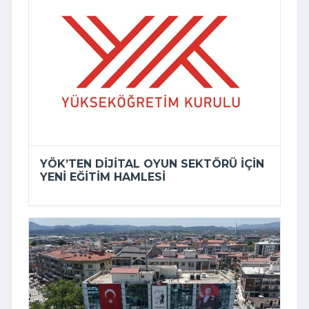
YÖK’TEN DIJITAL OYUN SEKTÖRÜ IÇIN
YENI EĞITIM HAMLESI