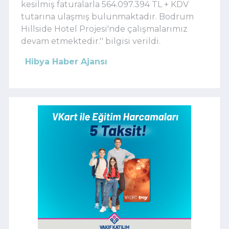
kesilmiş faturalarla 564.097.394 TL + KDV
tutarına ulaşmış bulunmaktadır. Bodrum
Hillside Hotel Projesi'nde çalışmalarımız
devam etmektedir.'' bilgisi verildi.
Hibya Haber Ajansı