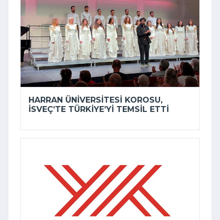
HARRAN ÜNIVERSITESI KOROSU,
İSVEÇ’TE TÜRKIYE’YI TEMSIL ETTI