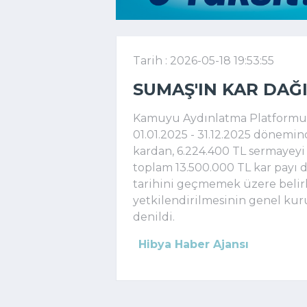
Tarih : 2026-05-18 19:53:55
SUMAŞ'IN KAR DAĞ
Kamuyu Aydınlatma Platformuna
01.01.2025 - 31.12.2025 dönemind
kardan, 6.224.400 TL sermayeyi 
toplam 13.500.000 TL kar payı d
tarihini geçmemek üzere beli
yetkilendirilmesinin genel kuru
denildi.
Hibya Haber Ajansı