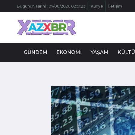
Bugünün Tarihi : 07/08/2026 02:51:23
Künye
İletişim
GÜNDEM
EKONOMI
YAŞAM
KÜLTÜ