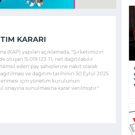
ITIM KARARI
 (KAP) yapılan açıklamada, ''Şirketimizin
e oluşan 15.019.123 TL net dağıtılabilir
temsil eden pay sahiplerine nakit olarak
ağıtılması ve dağıtım tarihinin 30 Eylül 2025
rlenmesi için yönetim kurulunun
l onayına sunulmasına karar verilmiştir.''