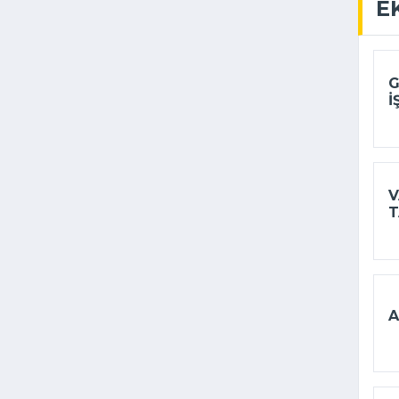
E
G
I
V
T
A