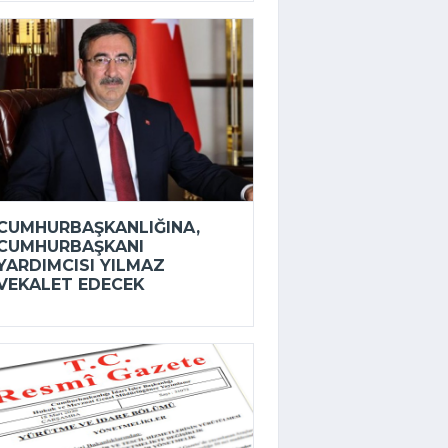
CUMHURBAŞKANLIĞINA,
CUMHURBAŞKANI
YARDIMCISI YILMAZ
VEKALET EDECEK