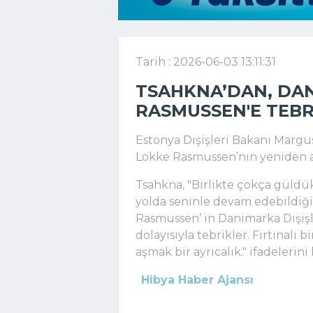
Tarih : 2026-06-03 13:11:31
TSAHKNA’DAN, DAN
RASMUSSEN'E TEBR
Estonya Dışişleri Bakanı Margu
Lokke Rasmussen’nın yeniden at
Tsahkna, "
Bir
likte çokça güldük
yolda sen
inle devam edebildiği
Rasmussen’ in
Dan
imarka
Dışiş
dol
ayısıyla te
brikler. Fırtınalı 
aşmak bir ayrıcalık." ifadelerini
Hibya Haber Ajansı