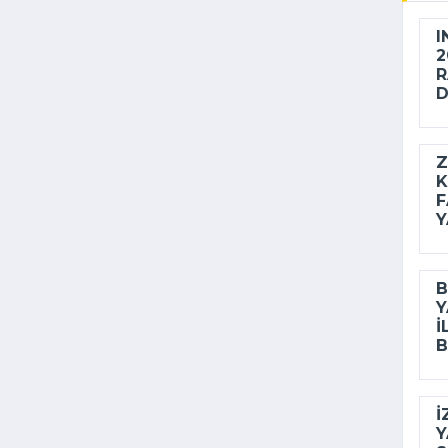
I
2
R
D
Z
K
F
Y
B
Y
I
B
İ
Y