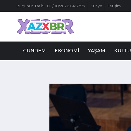
Bugünün Tarihi : 08/08/2026 04:37:37
Künye
İletişim
GÜNDEM
EKONOMI
YAŞAM
KÜLTÜ