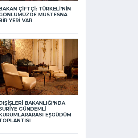
BAKAN ÇIFTÇI: TÜRKELI’NIN
GÖNLÜMÜZDE MÜSTESNA
BIR YERI VAR
DIŞIŞLERI BAKANLIĞI'NDA
SURIYE GÜNDEMLI
KURUMLARARASI EŞGÜDÜM
TOPLANTISI