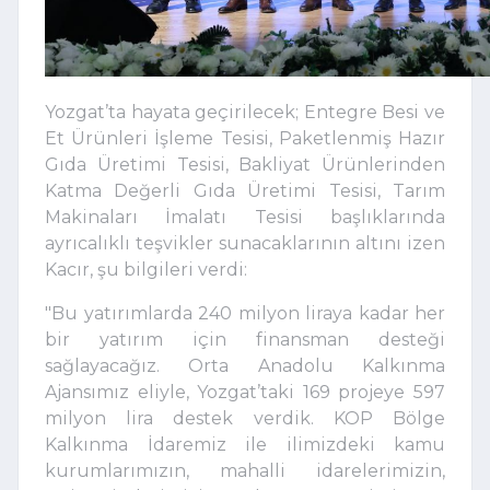
Yozgat’ta hayata geçirilecek; Entegre Besi ve
Et Ürünleri İşleme Tesisi, Paketlenmiş Hazır
Gıda Üretimi Tesisi, Bakliyat Ürünlerinden
Katma Değerli Gıda Üretimi Tesisi, Tarım
Makinaları İmalatı Tesisi başlıklarında
ayrıcalıklı teşvikler sunacaklarının altını izen
Kacır, şu bilgileri verdi:
"Bu yatırımlarda 240 milyon liraya kadar her
bir yatırım için finansman desteği
sağlayacağız. Orta Anadolu Kalkınma
Ajansımız eliyle, Yozgat’taki 169 projeye 597
milyon lira destek verdik. KOP Bölge
Kalkınma İdaremiz ile ilimizdeki kamu
kurumlarımızın, mahalli idarelerimizin,