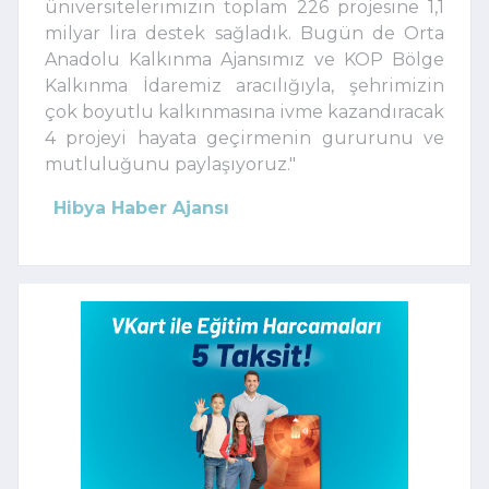
üniversitelerimizin toplam 226 projesine 1,1
milyar lira destek sağladık. Bugün de Orta
Anadolu Kalkınma Ajansımız ve KOP Bölge
Kalkınma İdaremiz aracılığıyla, şehrimizin
çok boyutlu kalkınmasına ivme kazandıracak
4 projeyi hayata geçirmenin gururunu ve
mutluluğunu paylaşıyoruz."
Hibya Haber Ajansı