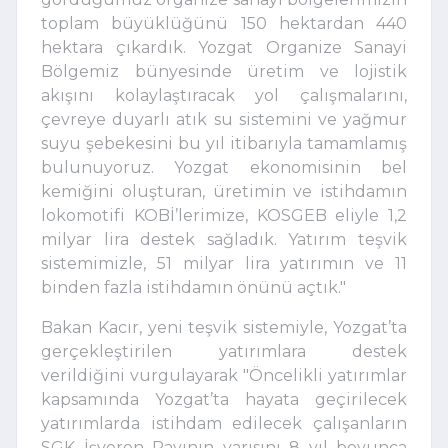
toplam büyüklüğünü 150 hektardan 440
hektara çıkardık. Yozgat Organize Sanayi
Bölgemiz bünyesinde üretim ve lojistik
akışını kolaylaştıracak yol çalışmalarını,
çevreye duyarlı atık su sistemini ve yağmur
suyu şebekesini bu yıl itibarıyla tamamlamış
bulunuyoruz. Yozgat ekonomisinin bel
kemiğini oluşturan, üretimin ve istihdamın
lokomotifi KOBİ’lerimize, KOSGEB eliyle 1,2
milyar lira destek sağladık. Yatırım teşvik
sistemimizle, 51 milyar lira yatırımın ve 11
binden fazla istihdamın önünü açtık."
Bakan Kacır, yeni teşvik sistemiyle, Yozgat’ta
gerçekleştirilen yatırımlara destek
verildiğini vurgulayarak "Öncelikli yatırımlar
kapsamında Yozgat’ta hayata geçirilecek
yatırımlarda istihdam edilecek çalışanların
SGK İşveren Payının yarısını 8 yıl boyunca