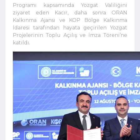
Programı kapsamında Yozgat Valiliğini
ziyaret eden Kacır, daha sonra ORAN
Kalkınma Ajansı ve KOP Bölge Kalkınma
İdaresi tarafından hayata geçirilen Yozgat
Projelerinin Toplu Açılış ve İmza Töreni’ne
katıldı.