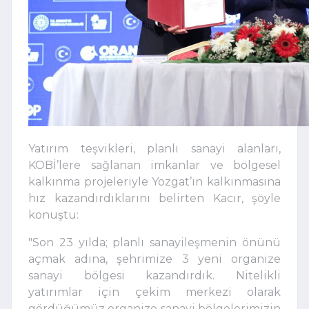
Yatırım teşvikleri, planlı sanayi alanları,
KOBİ’lere sağlanan imkanlar ve bölgesel
kalkınma projeleriyle Yozgat’ın kalkınmasına
hız kazandırdıklarını belirten Kacır, şöyle
konuştu:
"Son 23 yılda; planlı sanayileşmenin önünü
açmak adına, şehrimize 3 yeni organize
sanayi bölgesi kazandırdık. Nitelikli
yatırımlar için çekim merkezi olarak
gördüğümüz organize sanayi bölgelerimizin